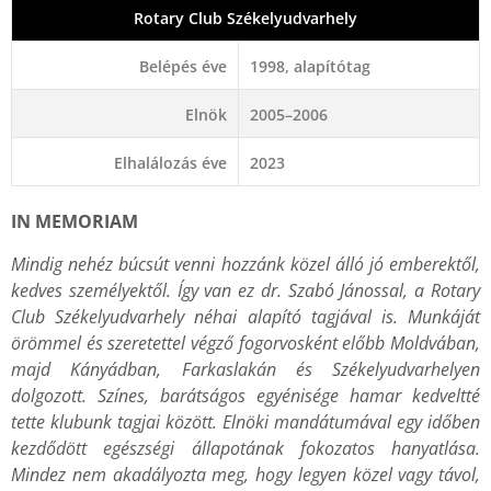
Rotary Club Székelyudvarhely
Belépés éve
1998, alapítótag
Elnök
2005–2006
Elhalálozás éve
2023
IN MEMORIAM
Mindig nehéz búcsút venni hozzánk közel álló jó emberektől,
kedves személyektől.
Így van ez dr. Szabó Jánossal, a Rotary
Club Székelyudvarhely néhai alapító tagjával is. Munkáját
örömmel és szeretettel végző fogorvosként előbb Moldvában,
majd Kányádban, Farkaslakán és Székelyudvarhelyen
dolgozott. Színes, barátságos egyénisége hamar kedveltté
tette klubunk tagjai között. Elnöki mandátumával egy időben
kezdődött egészségi állapotának fokozatos hanyatlása.
Mindez nem akadályozta meg, hogy legyen közel vagy távol,