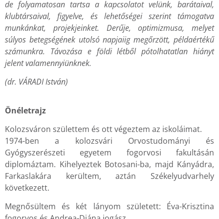
de folyamatosan tartsa a kapcsolatot velünk, barátaival,
klubtársaival, figyelve, és lehetőségei szerint támogatva
munkánkat, projekjeinket. Derűje, optimizmusa, melyet
súlyos betegségének utolsó napjaiig megőrzött, példaértékű
számunkra. Távozása e földi létből pótolhatatlan hiányt
jelent valamennyiünknek.
(dr. VÁRADI István)
Önéletrajz
Kolozsváron születtem és ott végeztem az iskoláimat.
1974-ben a kolozsvári Orvostudományi és
Gyógyszerészeti egyetem fogorvosi fakultásán
diplomáztam. Kihelyeztek Botosani-ba, majd Kányádra,
Farkaslakára kerültem, aztán Székelyudvarhely
következett.
Megnősültem és két lányom született: Éva-Krisztina
fogorvos és Andrea-Diána jogász.