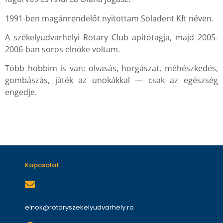
1991-ben magánrendelőt nyitottam Soladent Kft néven.
A székelyudvarhelyi Rotary Club apítótagja, majd 2005-
2006-ban soros elnöke voltam.
Több hobbim is van: olvasás, horgászat, méhészkedés,
gombászás, játék az unokákkal — csak az egészség
engedje.
Kapcsolat
elnok@rotaryszekelyudvarhely.ro