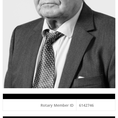
Rotary Member ID
6142746