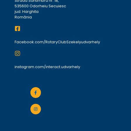
Strada Sântimbru nr. 18,
535600 Odorheiu Secuiesc
jud. Harghita
România
Facebook.com/RotaryClubSzekelyudvarhely
instagram.com/interact.udvarhely