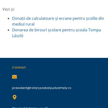
Vezi și:
Donații de calculatoare și ecrane pentru școlile din
mediul rural
Donarea de birouri școlare pentru școala Tompa
László
Contact
president@rotaryszekelyudvarhely.ro