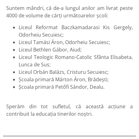
Suntem mândri, că de-a lungul anilor am livrat peste
4000 de volume de cărți următoarelor școli:
Liceul Reformat Baczkamadarasi Kis Gergely,
Odorheiu Secuiesc;
Liceul Tamási Áron, Odorheiu Secuiesc;
Liceul Bethlen Gábor, Aiud;
Liceul Teologic Romano-Catolic Sfânta Elisabeta,
Lunca de Sus;
Liceul Orbán Balázs, Cristuru Secuiesc;
Școala primară Márton Áron, Brădești;
Școala primară Petőfi Sándor, Dealu.
Sperăm din tot sufletul, că această acțiune a
contribuit la educația tinerilor noștri.