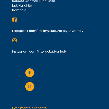
535600 Odorheiu Secuiesc
jud. Harghita
România
Facebook.com/RotaryClubSzekelyudvarhely
instagram.com/interact.udvarhely
Evenimentele recente