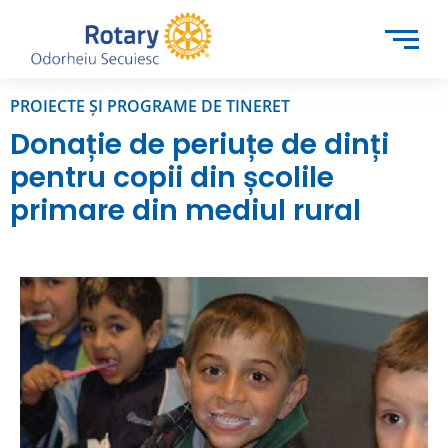
PROIECTE ȘI PROGRAME DE TINERET
Donație de periuțe de dinți
pentru copii din școlile
primare din mediul rural