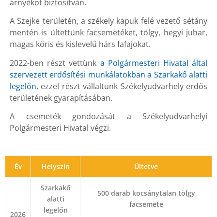
árnyékot biztosítván.
A Szejke területén, a székely kapuk felé vezető sétány
mentén is ültettünk facsemetéket, tölgy, hegyi juhar,
magas kőris és kislevelű hárs fafajokat.
2022-ben részt vettünk
a Polgármesteri Hivatal által
szervezett erdősítési munkálatokban a Szarkakő alatti
legelőn
, ezzel részt vállaltunk Székelyudvarhely erdős
területének gyarapításában.
A csemeték gondozását a Székelyudvarhelyi
Polgármesteri Hivatal végzi.
Év
Helyszín
Ültetve
Szarkakő
500 darab kocsánytalan tölgy
alatti
facsemete
legelőn
2026