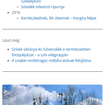
Székelyhon
Sóvidék televízió riportja
2016
Kertészkednek, fát ültetnek – Hargita Népe
Lásd még:
Szívek sétánya és Szívecskék a természetben
fotópályázat – a szív világnapján
A szejkei mofettagáz mélyfuratának felújítása