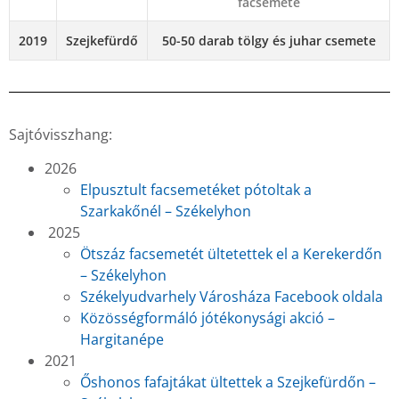
facsemete
2019
Szejkefürdő
50-50 darab tölgy és juhar csemete
Sajtóvisszhang:
2026
Elpusztult facsemetéket pótoltak a
Szarkakőnél – Székelyhon
2025
Ötszáz facsemetét ültetettek el a Kerekerdőn
– Székelyhon
Székelyudvarhely Városháza Facebook oldala
Közösségformáló jótékonysági akció –
Hargitanépe
2021
Őshonos fafajtákat ültettek a Szejkefürdőn –