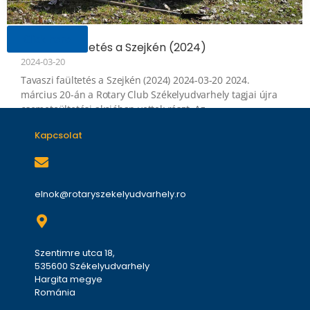
Click here
Tavaszi faültetés a Szejkén (2024)
2024-03-20
Tavaszi faültetés a Szejkén (2024) 2024-03-20 2024.
március 20-án a Rotary Club Székelyudvarhely tagjai újra
csemeteültetési akcióban vettek részt. Az...
Kapcsolat
elnok@rotaryszekelyudvarhely.ro
Szentimre utca 18,
535600 Székelyudvarhely
Hargita megye
Románia