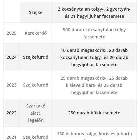
2 kocsánytalan tölgy-, 2 gyertyán-
Szejke
és 21 hegyi juhar facsemete
500 darab kocsánytalan tölgy
2025
Kerekerdő
facsemete
10 darab magaskőris-, 20 darab
2024
Szejkefürdő
kocsánytalan tölgy- és 20 darab
hegyijuhar-facsemete
25 darab magaskőris-, 25 darab
2023
Szejkefürdő
kislevelű hárs- és 25 darab
hegyijuhar-facsemete
Szarkakő
2022
250 darab bükk csemete
alatti
legelőn
150 őshonos tölgy, kőris és juharfa
2021
Szejkefürdő