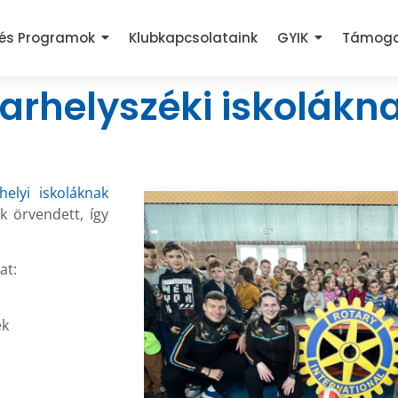
 és Programok
Klubkapcsolataink
GYIK
Támog
arhelyszéki iskolákn
helyi iskoláknak
k örvendett, így
at:
ek