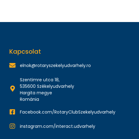
Kapcsolat
elnok@rotaryszekelyudvarhely.ro
Szentimre utca 18,
535600 Székelyudvarhely
Hargita megye
Románia
Facebook.com/RotaryClubSzekelyudvarhely
instagram.com/interact.udvarhely