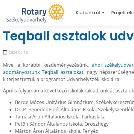
Klubunkról
Projektek
Teqball asztalok udv
2024-05-16
Mivel a korábbi kezdeményezésünk,
ahol székelyudvar
adományoztunk Teqball asztalokat
, nagy népszerűségne
kiterjesztettük a programot Udvarhelyszék iskoláira.
Április folyamán a következő iskoláknak adtunk át asztalok
Berde Mózes Unitárius Gimnázium, Székelykeresztúr
Dr. P. Benedek Fidél Általános Iskola, Székelyszentlél
Tamási Áron Általános Iskola, Farkaslaka
Petőfi Sándor Általános Iskola, Oroszhegy
Márton Áron Általános Iskola, Fenyéd