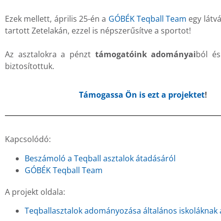
Ezek mellett, április 25-én a
GÓBÉK Teqball Team
egy látv
tartott Zetelakán, ezzel is népszerűsítve a sportot!
Az asztalokra a pénzt
támogatóink adományai
ból és
biztosítottuk.
Támogassa Ön is ezt a projektet
!
Kapcsolódó:
Beszámoló a Teqball asztalok átadásáról
GÓBÉK Teqball Team
A projekt oldala:
Teqballasztalok adományozása általános iskolákna