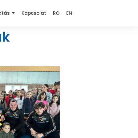
atás
Kapcsolat
RO
EN
ak