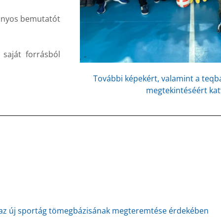
ányos bemutatót
 saját forrásból
További képekért, valamint a teqba
megtekintéséért katt
k az új sportág tömegbázisának megteremtése érdekében