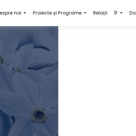
espre noi
Proiecte și Programe
Relații
ÎF
Do