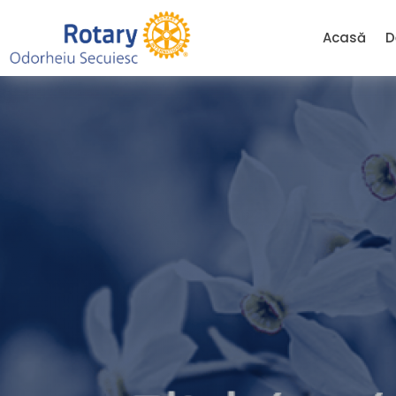
Acasă
D