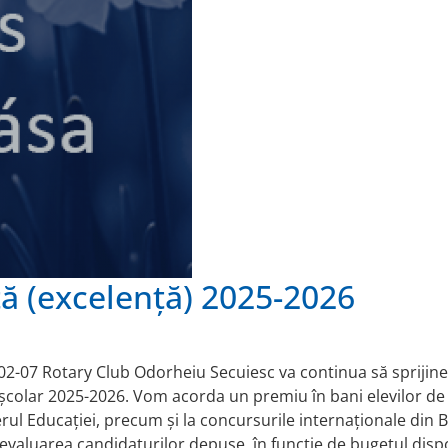
ă (excelență) 2025-2026
2-07 Rotary Club Odorheiu Secuiesc va continua să sprijine 
 școlar 2025-2026. Vom acorda un premiu în bani elevilor de 
rul Educației, precum și la concursurile internaționale din
evaluarea candidaturilor depuse, în funcție de bugetul dispo