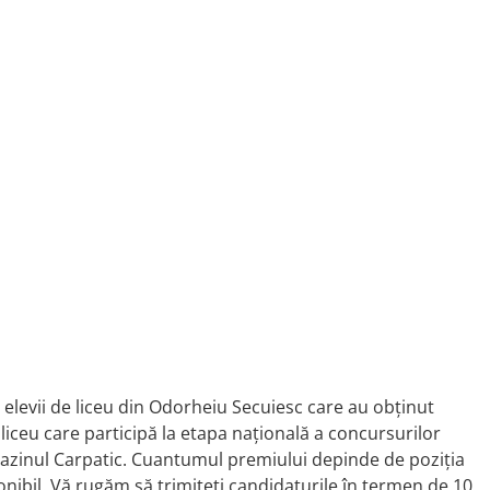
elevii de liceu din Odorheiu Secuiesc care au obținut
liceu care participă la etapa națională a concursurilor
 Bazinul Carpatic. Cuantumul premiului depinde de poziția
nibil. Vă rugăm să trimiteți candidaturile în termen de 10