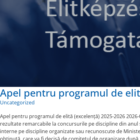
Apel pentru programul de elit
Uncategorized
Apel pentru programul de elită (excelență) 2025-2026 2026-0
rezultate remarcabile la concursurile pe discipline din anul
interne pe discipline organizate sau recunoscute de Ministe
obținută, care va fi decisă de comitetul de organizare după 