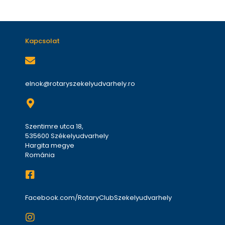
Kapcsolat
elnok@rotaryszekelyudvarhely.ro
Szentimre utca 18,
535600 Székelyudvarhely
Hargita megye
Románia
Facebook.com/RotaryClubSzekelyudvarhely