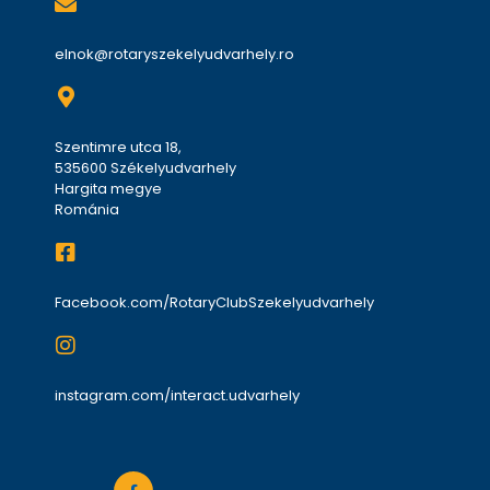
elnok@rotaryszekelyudvarhely.ro
Szentimre utca 18,
535600 Székelyudvarhely
Hargita megye
Románia
Facebook.com/RotaryClubSzekelyudvarhely
instagram.com/interact.udvarhely