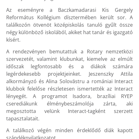
Az eseményre a Baczkamadarasi Kis Gergely
Református Kollégium dísztermében került sor. A
találkozón ötvenöt középiskolás tanuló gyűlt össze
négy különböző iskolából, akiket hat tanár és igazgató
kísért.
A rendezvényen bemutattuk a Rotary nemzetközi
szervezetét, valamint klubunkat, kiemelve az elmúlt
időszak legfontosabb és a diákok számára
legérdekesebb projektjeinket. Jeszenszky Attila
alkormányzó és Alina Solovăstru a romániai Interact
klubbok felelőse részletesen ismertették az Interact
lényegét. A programot Isadora, brazíliai RYEP
cserediákunk élménybeszámolója zárta, aki
megosztotta velünk Interact-tagként szerzett
tapasztalatait.
A találkozó végén minden érdeklődő diák kapott
szándéknyilatkozatot.