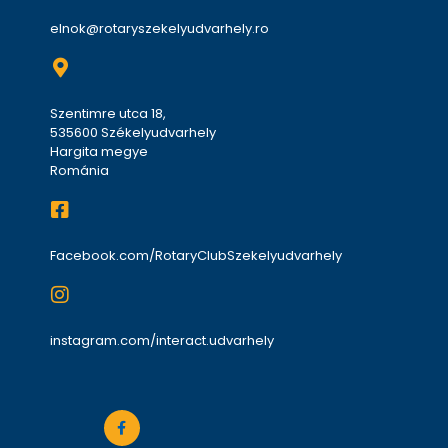
elnok@rotaryszekelyudvarhely.ro
Szentimre utca 18,
535600 Székelyudvarhely
Hargita megye
Románia
Facebook.com/RotaryClubSzekelyudvarhely
instagram.com/interact.udvarhely