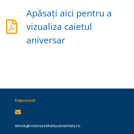
Apăsați aici pentru a
vizualiza caietul
aniversar
Kapcsolat
elnok@rotaryszekelyudvarhely.ro